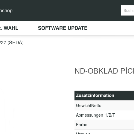
bshop
2. WAHL
SOFTWARE UPDATE
27 (ŠEDÁ)
ND-OBKLAD PÍCK
Zusatzinformation
GewichtNetto
Abmessungen H/B/T
Farbe