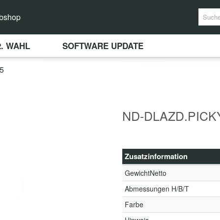
bshop
2. WAHL
SOFTWARE UPDATE
5
ND-DLAZD.PICKY
Zusatzinformation
GewichtNetto
Abmessungen H/B/T
Farbe