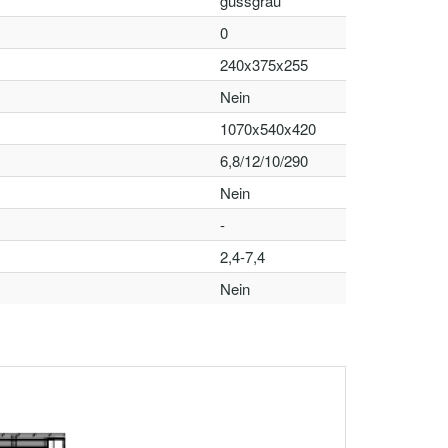
gussgrau
0
240x375x255
Nein
1070x540x420
6,8/12/10/290
Nein
-
2,4-7,4
Nein