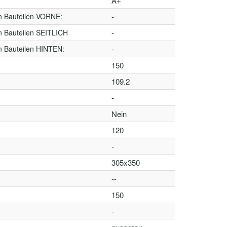
A+
n Bauteilen VORNE:
-
n Bauteilen SEITLICH
-
n Bauteilen HINTEN:
-
150
109.2
-
Nein
120
-
305x350
--
150
-