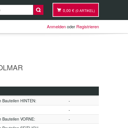
0,00 €
(0 ARTIKEL)
Anmelden
oder
Registrieren
 COLMAR
n Bauteilen HINTEN:
-
-
n Bauteilen VORNE:
-