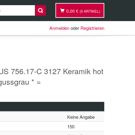
0,00 €
(0 ARTIKEL)
Anmelden
oder
Registrieren
S 756.17-C 3127 Keramik hot
 gussgrau * =
Keine Angabe
150