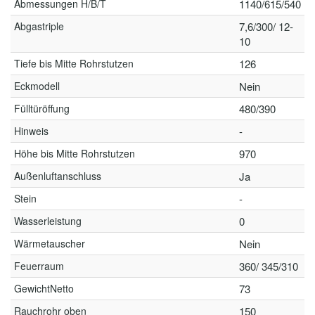
Abmessungen H/B/T
1140/615/540
Abgastriple
7,6/300/ 12-
10
Tiefe bis Mitte Rohrstutzen
126
Eckmodell
Nein
Fülltüröffung
480/390
Hinweis
-
Höhe bis Mitte Rohrstutzen
970
Außenluftanschluss
Ja
Stein
-
Wasserleistung
0
Wärmetauscher
Nein
Feuerraum
360/ 345/310
GewichtNetto
73
Rauchrohr oben
150