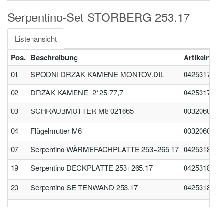
Serpentino-Set STORBERG 253.17
Listenansicht
Pos.
Beschreibung
Artikeln
01
SPODNI DRZAK KAMENE MONTOV.DIL
04253170
02
DRZAK KAMENE -2*25-77,7
04253170
03
SCHRAUBMUTTER M8 021665
00320608
04
Flügelmutter M6
00320606
07
Serpentino WÄRMEFACHPLATTE 253+265.17
04253180
19
Serpentino DECKPLATTE 253+265.17
04253180
20
Serpentino SEITENWAND 253.17
04253180