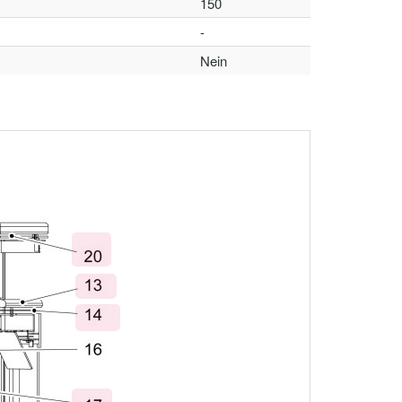
150
-
Nein