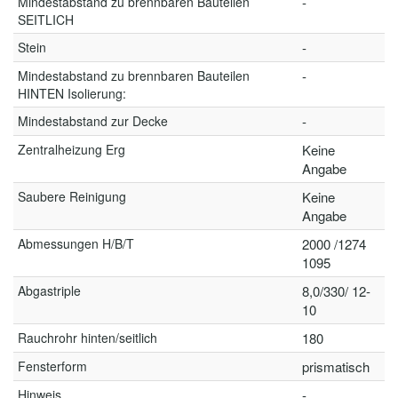
Mindestabstand zu brennbaren Bauteilen
-
SEITLICH
Stein
-
Mindestabstand zu brennbaren Bauteilen
-
HINTEN Isolierung:
Mindestabstand zur Decke
-
Zentralheizung Erg
Keine
Angabe
Saubere Reinigung
Keine
Angabe
Abmessungen H/B/T
2000 /1274
1095
Abgastriple
8,0/330/ 12-
10
Rauchrohr hinten/seitlich
180
Fensterform
prismatisch
Hinweis
-