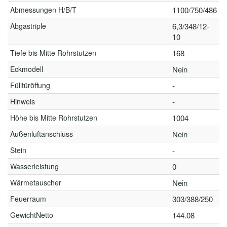
Abmessungen H/B/T
1100/750/486
Abgastriple
6,3/348/12-
10
Tiefe bis Mitte Rohrstutzen
168
Eckmodell
Nein
Fülltüröffung
-
Hinweis
-
Höhe bis Mitte Rohrstutzen
1004
Außenluftanschluss
Nein
Stein
-
Wasserleistung
0
Wärmetauscher
Nein
Feuerraum
303/388/250
GewichtNetto
144.08