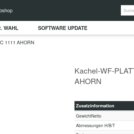
bshop
2. WAHL
SOFTWARE UPDATE
-C 1111 AHORN
Kachel-WF-PLATT
AHORN
Zusatzinformation
GewichtNetto
Abmessungen H/B/T