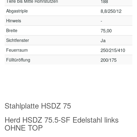
Tiefe bis Mitte Rohrstutzen
188
Abgastriple
8,8/250/12
Hinweis
-
Breite
75,00
Sichtfenster
Ja
Feuerraum
250/215/410
Fülltüröffung
200/175
Stahlplatte HSDZ 75
Herd HSDZ 75.5-SF Edelstahl links
OHNE TOP