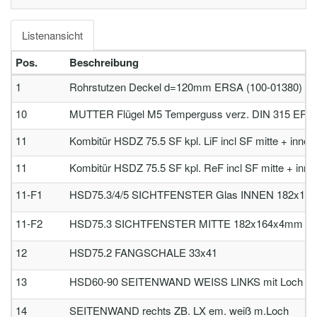
Listenansicht
Pos.
Beschreibung
1
Rohrstutzen Deckel d=120mm ERSA (100-01380)
10
MUTTER Flügel M5 Temperguss verz. DIN 315 ERS
11
Kombitür HSDZ 75.5 SF kpl. LiF incl SF mitte + inne
11
Kombitür HSDZ 75.5 SF kpl. ReF incl SF mitte + inne
11-F1
HSD75.3/4/5 SICHTFENSTER Glas INNEN 182x15
11-F2
HSD75.3 SICHTFENSTER MITTE 182x164x4mm
12
HSD75.2 FANGSCHALE 33x41
13
HSD60-90 SEITENWAND WEISS LINKS mit Loch
14
SEITENWAND rechts ZB. LX em. weiß m.Loch