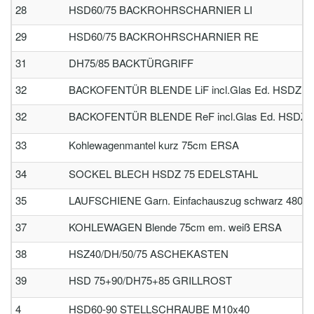
28
HSD60/75 BACKROHRSCHARNIER LI
29
HSD60/75 BACKROHRSCHARNIER RE
31
DH75/85 BACKTÜRGRIFF
32
BACKOFENTÜR BLENDE LiF incl.Glas Ed. HSDZ 75
32
BACKOFENTÜR BLENDE ReF incl.Glas Ed. HSDZ 7
33
Kohlewagenmantel kurz 75cm ERSA
34
SOCKEL BLECH HSDZ 75 EDELSTAHL
35
LAUFSCHIENE Garn. Einfachauszug schwarz 480mm l
37
KOHLEWAGEN Blende 75cm em. weiß ERSA
38
HSZ40/DH/50/75 ASCHEKASTEN
39
HSD 75+90/DH75+85 GRILLROST
4
HSD60-90 STELLSCHRAUBE M10x40