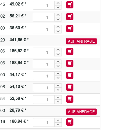
49,02 € *
045
56,21 € *
102
36,60 € *
900
441,66 € *
323
AUF ANFRAGE
186,52 € *
206
188,94 € *
006
44,17 € *
400
54,10 € *
008
52,58 € *
654
28,79 € *
700
AUF ANFRAGE
188,94 € *
516