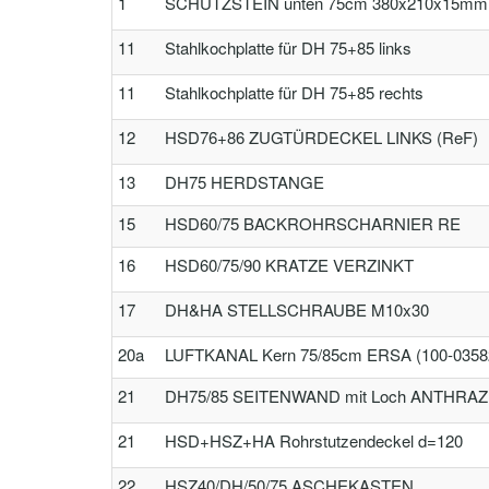
1
SCHUTZSTEIN unten 75cm 380x210x15mm 
11
Stahlkochplatte für DH 75+85 links
11
Stahlkochplatte für DH 75+85 rechts
12
HSD76+86 ZUGTÜRDECKEL LINKS (ReF)
13
DH75 HERDSTANGE
15
HSD60/75 BACKROHRSCHARNIER RE
16
HSD60/75/90 KRATZE VERZINKT
17
DH&HA STELLSCHRAUBE M10x30
20a
LUFTKANAL Kern 75/85cm ERSA (100-0358
21
DH75/85 SEITENWAND mit Loch ANTHRA
21
HSD+HSZ+HA Rohrstutzendeckel d=120
22
HSZ40/DH/50/75 ASCHEKASTEN