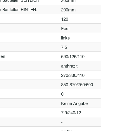
n Bauteilen SEITLICH
200mm
n Bauteilen HINTEN:
200mm
120
Fest
links
7,5
zen
690/126/110
anthrazit
270/330/410
850-870/750/600
0
Keine Angabe
7,9/240/12
-