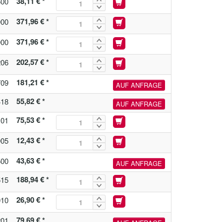
38,11 € *
500
371,96 € *
000
371,96 € *
000
202,57 € *
206
181,21 € *
709
AUF ANFRAGE
55,82 € *
418
AUF ANFRAGE
75,53 € *
101
12,43 € *
005
43,63 € *
500
AUF ANFRAGE
188,94 € *
515
26,90 € *
010
79,69 € *
201