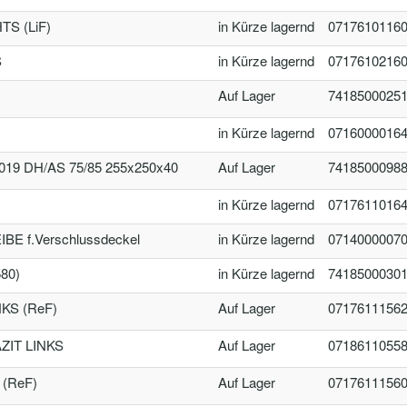
S (LiF)
in Kürze lagernd
0717610116
S
in Kürze lagernd
0717610216
Auf Lager
7418500025
in Kürze lagernd
0716000016
2019 DH/AS 75/85 255x250x40
Auf Lager
7418500098
in Kürze lagernd
0717611016
 f.Verschlussdeckel
in Kürze lagernd
0714000007
80)
in Kürze lagernd
7418500030
KS (ReF)
Auf Lager
0717611156
ZIT LINKS
Auf Lager
0718611055
(ReF)
Auf Lager
0717611156