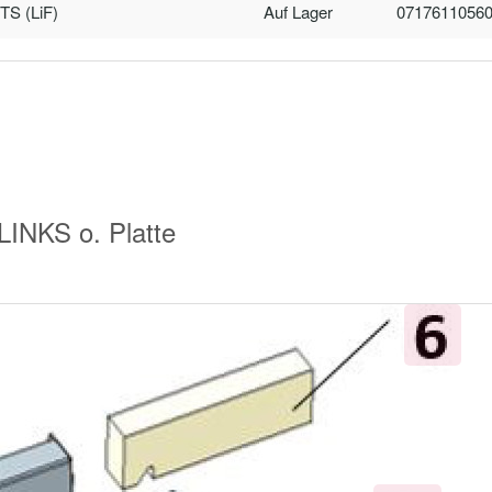
S (LiF)
Auf Lager
0717611056
NKS o. Platte