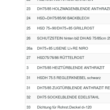
23
DH75/85 HOLZWAGENBLENDE ANTHRAZI
24
HSD+DH75/85/90 BACKBLECH
25
HSD 75+90/DH75+85 GRILLROST
26
SCHUTZSTEIN hinten bi2 DH/AS 75/85cm 2
26a
DH75+85 LISENE LI+RE NIRO
27
HSD75/76/86 RÜTTELROST
3
DH75/85 HEIZTÜRBLENDE ANTHRAZIT
31
HSDH 75.5 REGLERKNEBEL schwarz
31
DH75/85 ZUGTÜRBLENDE ANTHRAZIT REC
32
DH75 SOCKELBLENDE EDELSTAHL
33
Dichtung für Rohrst.Deckel d=120