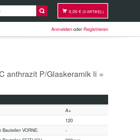
0,00 €
(0 ARTIKEL)
Anmelden
oder
Registrieren
 anthrazit P/Glaskeramik li =
A+
120
n Bauteilen VORNE:
-