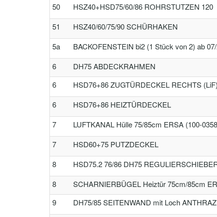
50
HSZ40+HSD75/60/86 ROHRSTUTZEN 120
51
HSZ40/60/75/90 SCHÜRHAKEN
5a
BACKOFENSTEIN bi2 (1 Stück von 2) ab 07
6
DH75 ABDECKRAHMEN
6
HSD76+86 ZUGTÜRDECKEL RECHTS (LiF
6
HSD76+86 HEIZTÜRDECKEL
7
LUFTKANAL Hülle 75/85cm ERSA (100-0358
7
HSD60+75 PUTZDECKEL
8
HSD75.2 76/86 DH75 REGULIERSCHIEBE
8
SCHARNIERBÜGEL Heiztür 75cm/85cm E
9
DH75/85 SEITENWAND mit Loch ANTHRAZ