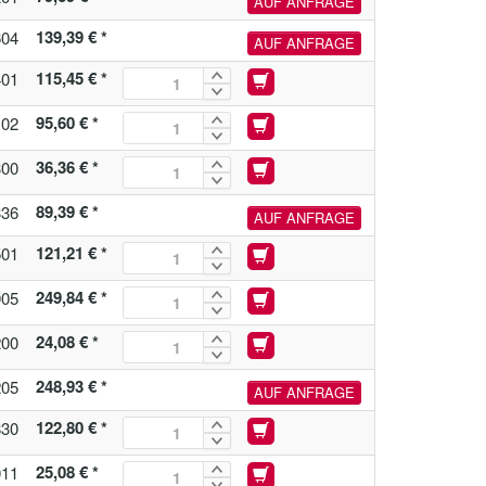
AUF ANFRAGE
139,39 € *
604
AUF ANFRAGE
115,45 € *
401
95,60 € *
102
36,36 € *
300
89,39 € *
336
AUF ANFRAGE
121,21 € *
501
249,84 € *
005
24,08 € *
200
248,93 € *
205
AUF ANFRAGE
122,80 € *
830
25,08 € *
011