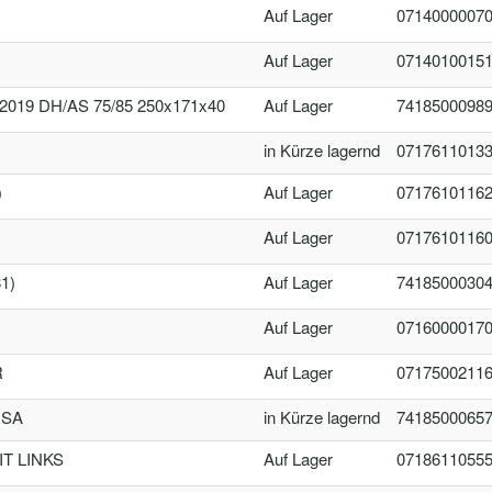
Auf Lager
0714000007
Auf Lager
0714010015
/2019 DH/AS 75/85 250x171x40
Auf Lager
7418500098
in Kürze lagernd
0717611013
)
Auf Lager
0717610116
Auf Lager
0717610116
1)
Auf Lager
7418500030
Auf Lager
0716000017
R
Auf Lager
0717500211
RSA
in Kürze lagernd
7418500065
IT LINKS
Auf Lager
0718611055