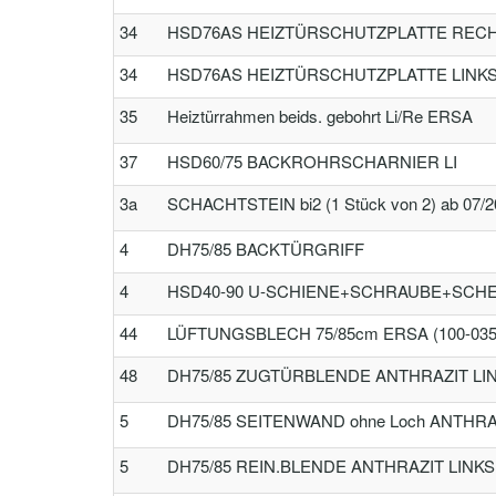
34
HSD76AS HEIZTÜRSCHUTZPLATTE RECHT
34
HSD76AS HEIZTÜRSCHUTZPLATTE LINK
35
Heiztürrahmen beids. gebohrt Li/Re ERSA
37
HSD60/75 BACKROHRSCHARNIER LI
3a
SCHACHTSTEIN bi2 (1 Stück von 2) ab 07/
4
DH75/85 BACKTÜRGRIFF
4
HSD40-90 U-SCHIENE+SCHRAUBE+SCHEIBE
44
LÜFTUNGSBLECH 75/85cm ERSA (100-035
48
DH75/85 ZUGTÜRBLENDE ANTHRAZIT LIN
5
DH75/85 SEITENWAND ohne Loch ANTHRA
5
DH75/85 REIN.BLENDE ANTHRAZIT LINKS 