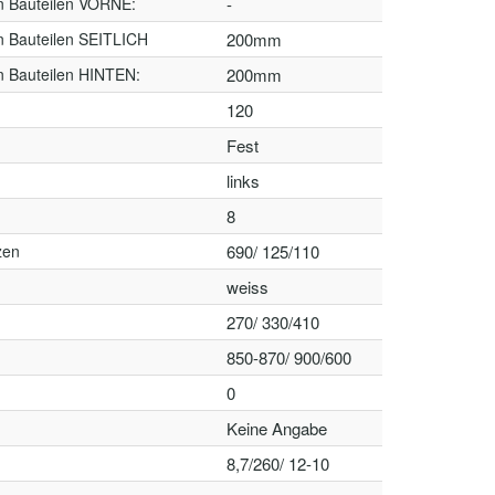
n Bauteilen VORNE:
-
n Bauteilen SEITLICH
200mm
n Bauteilen HINTEN:
200mm
120
Fest
links
8
zen
690/ 125/110
weiss
270/ 330/410
850-870/ 900/600
0
Keine Angabe
8,7/260/ 12-10