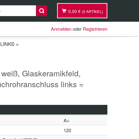
0,00 €
(0 ARTIKEL)
Anmelden
oder
Registrieren
INKS =
weiß, Glaskeramikfeld,
chrohranschluss links =
A+
120