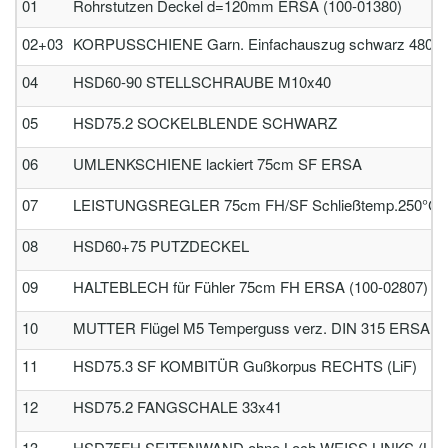
01
Rohrstutzen Deckel d=120mm ERSA (100-01380)
02+03
KORPUSSCHIENE Garn. Einfachauszug schwarz 480mm lg.
04
HSD60-90 STELLSCHRAUBE M10x40
05
HSD75.2 SOCKELBLENDE SCHWARZ
06
UMLENKSCHIENE lackiert 75cm SF ERSA
07
LEISTUNGSREGLER 75cm FH/SF Schließtemp.250°C
08
HSD60+75 PUTZDECKEL
09
HALTEBLECH für Fühler 75cm FH ERSA (100-02807)
10
MUTTER Flügel M5 Temperguss verz. DIN 315 ERSA
11
HSD75.3 SF KOMBITÜR Gußkorpus RECHTS (LiF)
12
HSD75.2 FANGSCHALE 33x41
13
HSD75FH SEITENWAND ohne Loch WEISS LINKS (LiF)