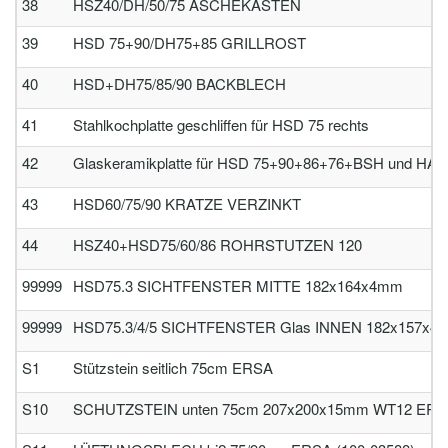
38
HSZ40/DH/50/75 ASCHEKASTEN
39
HSD 75+90/DH75+85 GRILLROST
40
HSD+DH75/85/90 BACKBLECH
41
Stahlkochplatte geschliffen für HSD 75 rechts
42
Glaskeramikplatte für HSD 75+90+86+76+BSH und HA 
43
HSD60/75/90 KRATZE VERZINKT
44
HSZ40+HSD75/60/86 ROHRSTUTZEN 120
99999
HSD75.3 SICHTFENSTER MITTE 182x164x4mm
99999
HSD75.3/4/5 SICHTFENSTER Glas INNEN 182x157x4
S1
Stützstein seitlich 75cm ERSA
S10
SCHUTZSTEIN unten 75cm 207x200x15mm WT12 ERSA