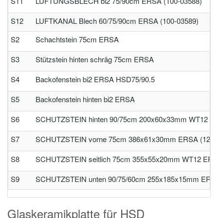
S11
LÜFTUNGSBLECH bi2 75/90cm ERSA (100-03588)
S12
LUFTKANAL Blech 60/75/90cm ERSA (100-03589)
S2
Schachtstein 75cm ERSA
S3
Stützstein hinten schräg 75cm ERSA
S4
Backofenstein bi2 ERSA HSD75/90.5
S5
Backofenstein hinten bi2 ERSA
S6
SCHUTZSTEIN hinten 90/75cm 200x60x33mm WT12 ER
S7
SCHUTZSTEIN vorne 75cm 386x61x30mm ERSA (120-
S8
SCHUTZSTEIN seitlich 75cm 355x55x20mm WT12 ERSA
S9
SCHUTZSTEIN unten 90/75/60cm 255x185x15mm ERSA
Glaskeramikplatte für HSD