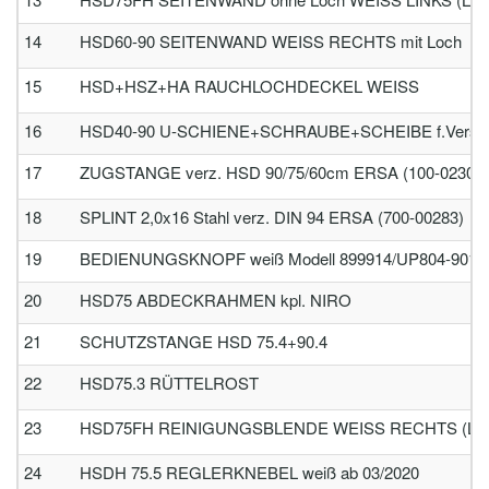
14
HSD60-90 SEITENWAND WEISS RECHTS mit Loch
15
HSD+HSZ+HA RAUCHLOCHDECKEL WEISS
16
HSD40-90 U-SCHIENE+SCHRAUBE+SCHEIBE f.Versch
17
ZUGSTANGE verz. HSD 90/75/60cm ERSA (100-02306)
18
SPLINT 2,0x16 Stahl verz. DIN 94 ERSA (700-00283)
19
BEDIENUNGSKNOPF weiß Modell 899914/UP804-9016-P
20
HSD75 ABDECKRAHMEN kpl. NIRO
21
SCHUTZSTANGE HSD 75.4+90.4
22
HSD75.3 RÜTTELROST
23
HSD75FH REINIGUNGSBLENDE WEISS RECHTS (LiF
24
HSDH 75.5 REGLERKNEBEL weiß ab 03/2020