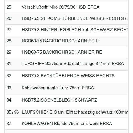
25
Verschlußgriff Niro 60/75/90 HSD ERSA
26
HSD75.3 SF KOMBITÜRBLENDE WEISS RECHTS (LiF) i
27
HSD75.3 HINTERLEGBLECH kpl. SCHWARZ RECHTS (
28
HSD60/75 BACKROHRSCHARNIER LI
29
HSD60/75 BACKROHRSCHARNIER RE
31
TÜRGRIFF 90/75cm Edelstahl Länge 374mm ERSA
32
HSD75.3 BACKTÜRBLENDE WEISS RECHTS
33
Kohlewagenmantel kurz 75cm ERSA
34
HSD75.2 SOCKELBLECH SCHWARZ
35+36
LAUFSCHIENE Garn. Einfachauszug schwarz 480mm lg. s
37
KOHLEWAGEN Blende 75cm em. weiß ERSA