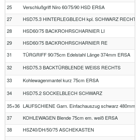
25
Verschlußgriff Niro 60/75/90 HSD ERSA
27
HSD75.3 HINTERLEGBLECH kpl. SCHWARZ RECHTS (
28
HSD60/75 BACKROHRSCHARNIER LI
29
HSD60/75 BACKROHRSCHARNIER RE
31
TÜRGRIFF 90/75cm Edelstahl Länge 374mm ERSA
32
HSD75.3 BACKTÜRBLENDE WEISS RECHTS
33
Kohlewagenmantel kurz 75cm ERSA
34
HSD75.2 SOCKELBLECH SCHWARZ
35+36
LAUFSCHIENE Garn. Einfachauszug schwarz 480mm lg. s
37
KOHLEWAGEN Blende 75cm em. weiß ERSA
38
HSZ40/DH/50/75 ASCHEKASTEN