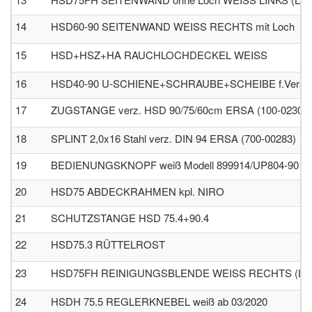
14
HSD60-90 SEITENWAND WEISS RECHTS mit Loch
15
HSD+HSZ+HA RAUCHLOCHDECKEL WEISS
16
HSD40-90 U-SCHIENE+SCHRAUBE+SCHEIBE f.Versch
17
ZUGSTANGE verz. HSD 90/75/60cm ERSA (100-02306)
18
SPLINT 2,0x16 Stahl verz. DIN 94 ERSA (700-00283)
19
BEDIENUNGSKNOPF weiß Modell 899914/UP804-9016-P
20
HSD75 ABDECKRAHMEN kpl. NIRO
21
SCHUTZSTANGE HSD 75.4+90.4
22
HSD75.3 RÜTTELROST
23
HSD75FH REINIGUNGSBLENDE WEISS RECHTS (LiF
24
HSDH 75.5 REGLERKNEBEL weiß ab 03/2020