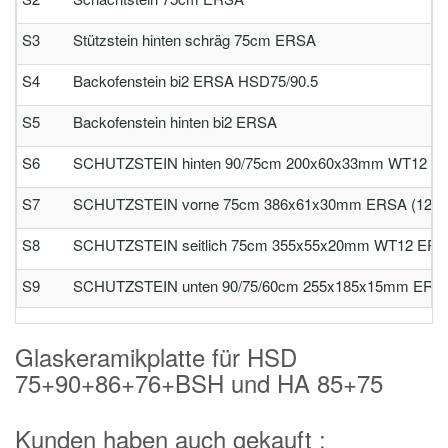
S3
Stützstein hinten schräg 75cm ERSA
S4
Backofenstein bi2 ERSA HSD75/90.5
S5
Backofenstein hinten bi2 ERSA
S6
SCHUTZSTEIN hinten 90/75cm 200x60x33mm WT12 ER
S7
SCHUTZSTEIN vorne 75cm 386x61x30mm ERSA (120-
S8
SCHUTZSTEIN seitlich 75cm 355x55x20mm WT12 ERSA
S9
SCHUTZSTEIN unten 90/75/60cm 255x185x15mm ERSA
Glaskeramikplatte für HSD
75+90+86+76+BSH und HA 85+75
Kunden haben auch gekauft :