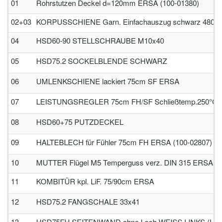
01
Rohrstutzen Deckel d=120mm ERSA (100-01380)
02+03
KORPUSSCHIENE Garn. Einfachauszug schwarz 480mm lg.
04
HSD60-90 STELLSCHRAUBE M10x40
05
HSD75.2 SOCKELBLENDE SCHWARZ
06
UMLENKSCHIENE lackiert 75cm SF ERSA
07
LEISTUNGSREGLER 75cm FH/SF Schließtemp.250°C
08
HSD60+75 PUTZDECKEL
09
HALTEBLECH für Fühler 75cm FH ERSA (100-02807)
10
MUTTER Flügel M5 Temperguss verz. DIN 315 ERSA
11
KOMBITÜR kpl. LiF. 75/90cm ERSA
12
HSD75.2 FANGSCHALE 33x41
13
HSD75FH SEITENWAND ohne Loch WEISS LINKS (LiF)