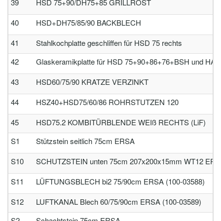
39
HSD 75+90/DH75+85 GRILLROST
40
HSD+DH75/85/90 BACKBLECH
41
Stahlkochplatte geschliffen für HSD 75 rechts
42
Glaskeramikplatte für HSD 75+90+86+76+BSH und HA 
43
HSD60/75/90 KRATZE VERZINKT
44
HSZ40+HSD75/60/86 ROHRSTUTZEN 120
45
HSD75.2 KOMBITÜRBLENDE WEIß RECHTS (LiF)
S1
Stützstein seitlich 75cm ERSA
S10
SCHUTZSTEIN unten 75cm 207x200x15mm WT12 ERSA
S11
LÜFTUNGSBLECH bi2 75/90cm ERSA (100-03588)
S12
LUFTKANAL Blech 60/75/90cm ERSA (100-03589)
S2
Schachtstein 75cm ERSA