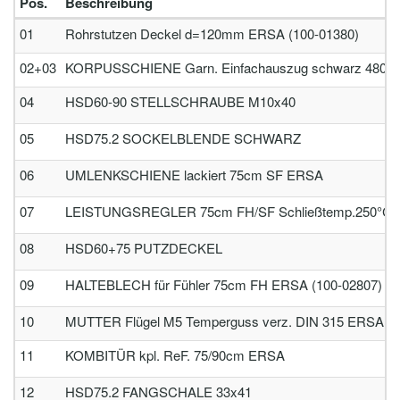
Pos.
Beschreibung
01
Rohrstutzen Deckel d=120mm ERSA (100-01380)
02+03
KORPUSSCHIENE Garn. Einfachauszug schwarz 480mm lg.
04
HSD60-90 STELLSCHRAUBE M10x40
05
HSD75.2 SOCKELBLENDE SCHWARZ
06
UMLENKSCHIENE lackiert 75cm SF ERSA
07
LEISTUNGSREGLER 75cm FH/SF Schließtemp.250°C
08
HSD60+75 PUTZDECKEL
09
HALTEBLECH für Fühler 75cm FH ERSA (100-02807)
10
MUTTER Flügel M5 Temperguss verz. DIN 315 ERSA
11
KOMBITÜR kpl. ReF. 75/90cm ERSA
12
HSD75.2 FANGSCHALE 33x41