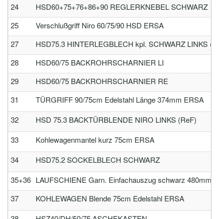
24
HSD60+75+76+86+90 REGLERKNEBEL SCHWARZ
25
Verschlußgriff Niro 60/75/90 HSD ERSA
27
HSD75.3 HINTERLEGBLECH kpl. SCHWARZ LINKS (R
28
HSD60/75 BACKROHRSCHARNIER LI
29
HSD60/75 BACKROHRSCHARNIER RE
31
TÜRGRIFF 90/75cm Edelstahl Länge 374mm ERSA
32
HSD 75.3 BACKTÜRBLENDE NIRO LINKS (ReF)
33
Kohlewagenmantel kurz 75cm ERSA
34
HSD75.2 SOCKELBLECH SCHWARZ
35+36
LAUFSCHIENE Garn. Einfachauszug schwarz 480mm lg. s
37
KOHLEWAGEN Blende 75cm Edelstahl ERSA
38
HSZ40/DH/50/75 ASCHEKASTEN