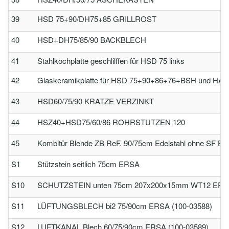
39
HSD 75+90/DH75+85 GRILLROST
40
HSD+DH75/85/90 BACKBLECH
41
Stahlkochplatte geschlilffen für HSD 75 links
42
Glaskeramikplatte für HSD 75+90+86+76+BSH und HA 
43
HSD60/75/90 KRATZE VERZINKT
44
HSZ40+HSD75/60/86 ROHRSTUTZEN 120
45
Kombitür Blende ZB ReF. 90/75cm Edelstahl ohne SF E
S1
Stützstein seitlich 75cm ERSA
S10
SCHUTZSTEIN unten 75cm 207x200x15mm WT12 ERSA
S11
LÜFTUNGSBLECH bi2 75/90cm ERSA (100-03588)
S12
LUFTKANAL Blech 60/75/90cm ERSA (100-03589)