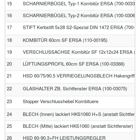
15
SCHARNIERBÜGEL Typ-1 Kombitür ERSA (700-00337)
16
SCHARNIERBÜGEL Typ-2 Kombitür ERSA (100-03060)
17
STIFT Kerbstift 5x28 S2-Spezial DIN 1472 ERSA (700-0
18
KOMBITÜR 60cm SF ERSA (110-00195)
19
VERSCHLUSSACHSE Kombitür SF 12x12x24 ERSA (70
20
LÜFTUNGSPROFIL 60cm SF ERSA (100-03366)
21
HSD 60/75/90.5 VERRIEGELUNGSBLECH Hakengriff
22
GLASHALTER ZB. Sichtfenster ERSA (100-03075)
23
Stopper Verschlusshebel Kombituere
24
BLECH (Innen) lackiert HKS1060 H+S (anstatt Sichtfens
25
BLECH (Mitte) lackiert HKS1060 (anstatt Sichtfenster) 
26
HSD 60-90.3+FH LEISTUNGSREGLER