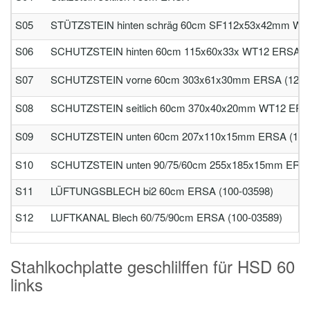
S05
STÜTZSTEIN hinten schräg 60cm SF112x53x42mm WT1
S06
SCHUTZSTEIN hinten 60cm 115x60x33x WT12 ERSA (1
S07
SCHUTZSTEIN vorne 60cm 303x61x30mm ERSA (120-
S08
SCHUTZSTEIN seitlich 60cm 370x40x20mm WT12 ERSA
S09
SCHUTZSTEIN unten 60cm 207x110x15mm ERSA (120
S10
SCHUTZSTEIN unten 90/75/60cm 255x185x15mm ERSA
S11
LÜFTUNGSBLECH bi2 60cm ERSA (100-03598)
S12
LUFTKANAL Blech 60/75/90cm ERSA (100-03589)
Stahlkochplatte geschlilffen für HSD 60
links