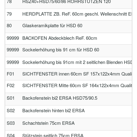
78
HSZ40+HSD75/60/86 ROHRSTUTZEN 120
79
HERDPLATTE ZB. ReF. 60cm geschl. Wellenschnitt ERS
80
Glaskeramikplatte für HSD 60
99999
BACKOFEN Abdeckblech ReF. 60cm
99999
Sockelerhöhung bis 91 cm für HSD 60
99999
Sockelerhöhung bis 91cm mit 2 seitlichen Blenden HSD 60
F01
SICHTFENSTER innen 60cm SF 157x122x4mm Qualität:
F02
SICHTFENSTER Mitte 60cm SF 164x122x4mm Qualität:
S01
Backofenstein bi2 ERSA HSD75/90.5
S02
Backofenstein hinten bi2 ERSA
S03
Schachtstein 75cm ERSA
S04
Stützstein seitlich 75cm ERSA