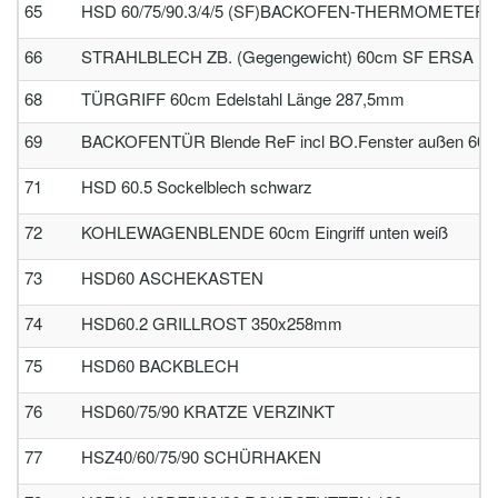
65
HSD 60/75/90.3/4/5 (SF)BACKOFEN-THERMOMETER k
66
STRAHLBLECH ZB. (Gegengewicht) 60cm SF ERSA (10
68
TÜRGRIFF 60cm Edelstahl Länge 287,5mm
69
BACKOFENTÜR Blende ReF incl BO.Fenster außen 60c
71
HSD 60.5 Sockelblech schwarz
72
KOHLEWAGENBLENDE 60cm Eingriff unten weiß
73
HSD60 ASCHEKASTEN
74
HSD60.2 GRILLROST 350x258mm
75
HSD60 BACKBLECH
76
HSD60/75/90 KRATZE VERZINKT
77
HSZ40/60/75/90 SCHÜRHAKEN