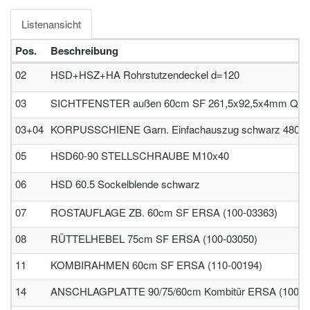
Listenansicht
Pos.
Beschreibung
02
HSD+HSZ+HA Rohrstutzendeckel d=120
03
SICHTFENSTER außen 60cm SF 261,5x92,5x4mm Qualit
03+04
KORPUSSCHIENE Garn. Einfachauszug schwarz 480mm lg.
05
HSD60-90 STELLSCHRAUBE M10x40
06
HSD 60.5 Sockelblende schwarz
07
ROSTAUFLAGE ZB. 60cm SF ERSA (100-03363)
08
RÜTTELHEBEL 75cm SF ERSA (100-03050)
11
KOMBIRAHMEN 60cm SF ERSA (110-00194)
14
ANSCHLAGPLATTE 90/75/60cm Kombitür ERSA (100-0