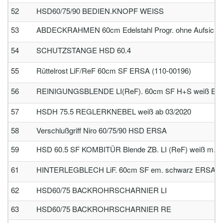
52
HSD60/75/90 BEDIEN.KNOPF WEISS
53
ABDECKRAHMEN 60cm Edelstahl Progr. ohne Aufsicht!
54
SCHUTZSTANGE HSD 60.4
55
Rüttelrost LiF/ReF 60cm SF ERSA (110-00196)
56
REINIGUNGSBLENDE LI(ReF). 60cm SF H+S weiß ERS
57
HSDH 75.5 REGLERKNEBEL weiß ab 03/2020
58
Verschlußgriff Niro 60/75/90 HSD ERSA
59
HSD 60.5 SF KOMBITÜR Blende ZB. LI (ReF) weiß m. G
61
HINTERLEGBLECH LiF. 60cm SF em. schwarz ERSA (1
62
HSD60/75 BACKROHRSCHARNIER LI
63
HSD60/75 BACKROHRSCHARNIER RE