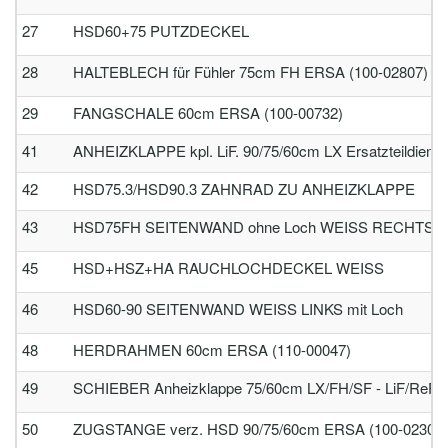
27
HSD60+75 PUTZDECKEL
28
HALTEBLECH für Fühler 75cm FH ERSA (100-02807)
29
FANGSCHALE 60cm ERSA (100-00732)
41
ANHEIZKLAPPE kpl. LiF. 90/75/60cm LX Ersatzteildienst
42
HSD75.3/HSD90.3 ZAHNRAD ZU ANHEIZKLAPPE
43
HSD75FH SEITENWAND ohne Loch WEISS RECHTS (
45
HSD+HSZ+HA RAUCHLOCHDECKEL WEISS
46
HSD60-90 SEITENWAND WEISS LINKS mit Loch
48
HERDRAHMEN 60cm ERSA (110-00047)
49
SCHIEBER Anheizklappe 75/60cm LX/FH/SF - LiF/ReF 
50
ZUGSTANGE verz. HSD 90/75/60cm ERSA (100-02306)