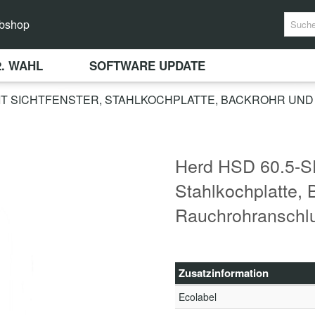
bshop
2. WAHL
SOFTWARE UPDATE
MIT SICHTFENSTER, STAHLKOCHPLATTE, BACKROHR U
Herd HSD 60.5-SF 
Stahlkochplatte, 
Rauchrohranschlu
Zusatzinformation
Ecolabel