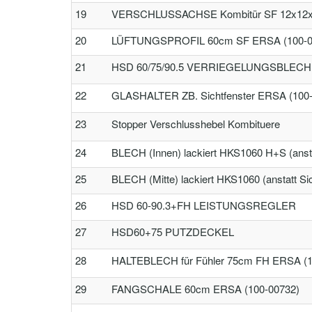
19
VERSCHLUSSACHSE Kombitür SF 12x12x2
20
LÜFTUNGSPROFIL 60cm SF ERSA (100-0
21
HSD 60/75/90.5 VERRIEGELUNGSBLECH H
22
GLASHALTER ZB. Sichtfenster ERSA (100
23
Stopper Verschlusshebel Kombituere
24
BLECH (Innen) lackiert HKS1060 H+S (ansta
25
BLECH (Mitte) lackiert HKS1060 (anstatt S
26
HSD 60-90.3+FH LEISTUNGSREGLER
27
HSD60+75 PUTZDECKEL
28
HALTEBLECH für Fühler 75cm FH ERSA (1
29
FANGSCHALE 60cm ERSA (100-00732)