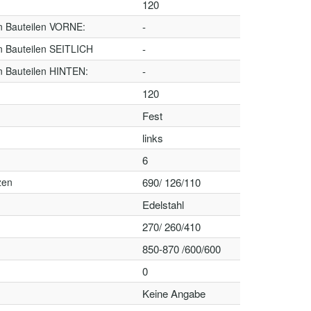
120
n Bauteilen VORNE:
-
n Bauteilen SEITLICH
-
n Bauteilen HINTEN:
-
120
Fest
links
6
zen
690/ 126/110
Edelstahl
270/ 260/410
850-870 /600/600
0
Keine Angabe