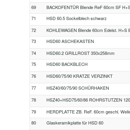
69
BACKOFENTÜR Blende ReF 60cm SF H+S Ed
71
HSD 60.5 Sockelblech schwarz
72
KOHLEWAGEN Blende 60cm Edelst. H+S
73
HSD60 ASCHEKASTEN
74
HSD60.2 GRILLROST 350x258mm
75
HSD60 BACKBLECH
76
HSD60/75/90 KRATZE VERZINKT
77
HSZ40/60/75/90 SCHÜRHAKEN
78
HSZ40+HSD75/60/86 ROHRSTUTZEN 12
79
HERDPLATTE ZB. ReF. 60cm geschl. Welle
80
Glaskeramikplatte für HSD 60