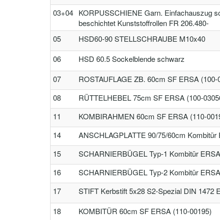
03+04
KORPUSSCHIENE Garn. Einfachauszug sc
beschichtet Kunststoffrollen FR 206.480-
05
HSD60-90 STELLSCHRAUBE M10x40
06
HSD 60.5 Sockelblende schwarz
07
ROSTAUFLAGE ZB. 60cm SF ERSA (100-0
08
RÜTTELHEBEL 75cm SF ERSA (100-0305
11
KOMBIRAHMEN 60cm SF ERSA (110-001
14
ANSCHLAGPLATTE 90/75/60cm Kombitür 
15
SCHARNIERBÜGEL Typ-1 Kombitür ERSA 
16
SCHARNIERBÜGEL Typ-2 Kombitür ERSA 
17
STIFT Kerbstift 5x28 S2-Spezial DIN 1472
18
KOMBITÜR 60cm SF ERSA (110-00195)