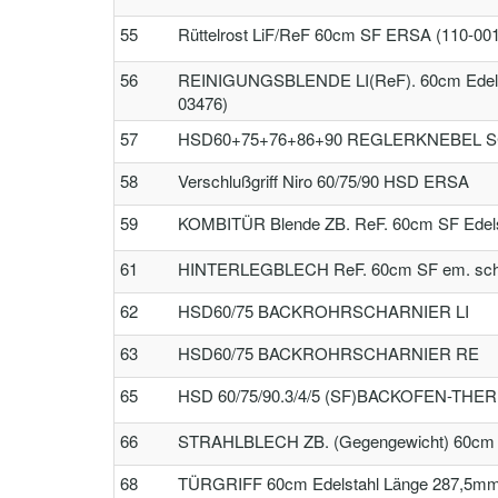
55
Rüttelrost LiF/ReF 60cm SF ERSA (110-00
56
REINIGUNGSBLENDE LI(ReF). 60cm Edels
03476)
57
HSD60+75+76+86+90 REGLERKNEBEL 
58
Verschlußgriff Niro 60/75/90 HSD ERSA
59
KOMBITÜR Blende ZB. ReF. 60cm SF Edel
61
HINTERLEGBLECH ReF. 60cm SF em. sch
62
HSD60/75 BACKROHRSCHARNIER LI
63
HSD60/75 BACKROHRSCHARNIER RE
65
HSD 60/75/90.3/4/5 (SF)BACKOFEN-TH
66
STRAHLBLECH ZB. (Gegengewicht) 60cm 
68
TÜRGRIFF 60cm Edelstahl Länge 287,5m