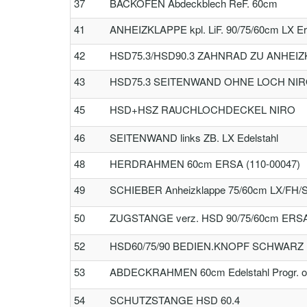
37
BACKOFEN Abdeckblech ReF. 60cm
41
ANHEIZKLAPPE kpl. LiF. 90/75/60cm LX Ers
42
HSD75.3/HSD90.3 ZAHNRAD ZU ANHEI
43
HSD75.3 SEITENWAND OHNE LOCH NI
45
HSD+HSZ RAUCHLOCHDECKEL NIRO
46
SEITENWAND links ZB. LX Edelstahl
48
HERDRAHMEN 60cm ERSA (110-00047)
49
SCHIEBER Anheizklappe 75/60cm LX/FH/SF
50
ZUGSTANGE verz. HSD 90/75/60cm ERSA 
52
HSD60/75/90 BEDIEN.KNOPF SCHWARZ
53
ABDECKRAHMEN 60cm Edelstahl Progr. oh
54
SCHUTZSTANGE HSD 60.4