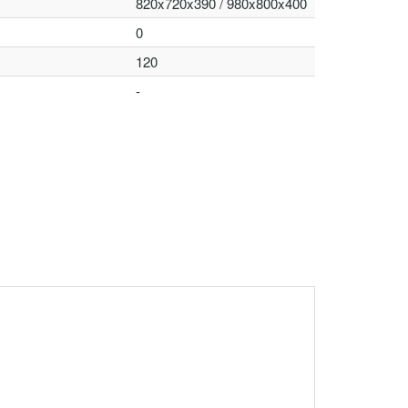
820x720x390 / 980x800x400
0
120
-