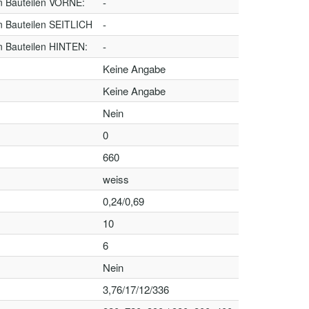
n Bauteilen VORNE:
-
n Bauteilen SEITLICH
-
n Bauteilen HINTEN:
-
Keine Angabe
Keine Angabe
Nein
0
660
weiss
0,24/0,69
10
6
Nein
3,76/17/12/336