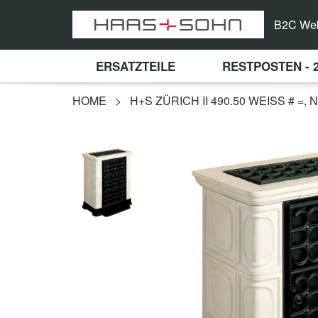
B2C We
ERSATZTEILE
RESTPOSTEN - 
HOME
>
H+S ZÜRICH II 490.50 WEISS # =,