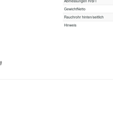
Abmessungen H/B/T
GewichtNetto
Rauchrohr hinten/seitlich
Hinweis
#