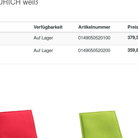
ZÜRICH weiß
Verfügbarkeit
Artikelnummer
Prei
379,5
Auf Lager
0149050520100
359,8
Auf Lager
0149050520200