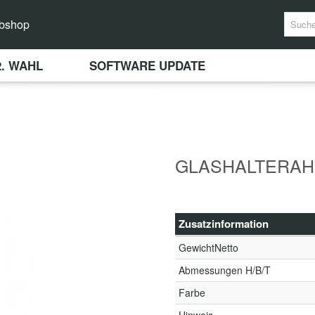
bshop
2. WAHL
SOFTWARE UPDATE
GLASHALTERAHM
Zusatzinformation
GewichtNetto
Abmessungen H/B/T
Farbe