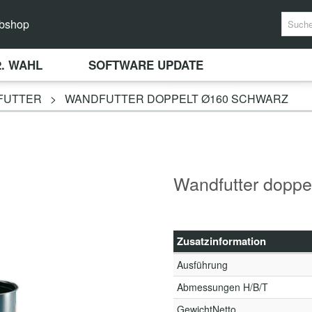
bshop
2. WAHL
SOFTWARE UPDATE
FUTTER
>
WANDFUTTER DOPPELT Ø160 SCHWARZ
Wandfutter doppe
Zusatzinformation
Ausführung
Abmessungen H/B/T
GewichtNetto