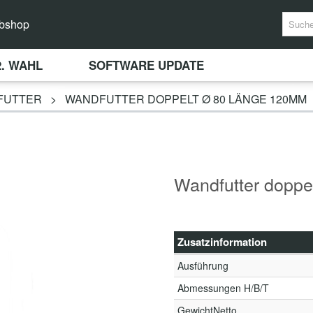
bshop
2. WAHL
SOFTWARE UPDATE
FUTTER
>
WANDFUTTER DOPPELT Ø 80 LÄNGE 120MM
Wandfutter doppe
Zusatzinformation
Ausführung
Abmessungen H/B/T
GewichtNetto