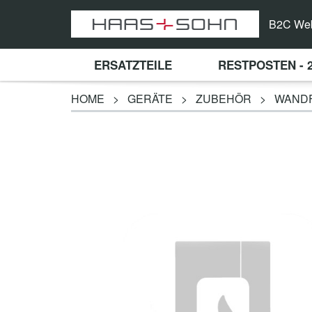
B2C We
ERSATZTEILE
RESTPOSTEN - 
HOME
>
GERÄTE
>
ZUBEHÖR
>
WAND