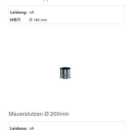
Leistung:
nA
H/B/T:
Ø 180 mm
Mauerstutzen Ø 200mm
Leistung:
nA