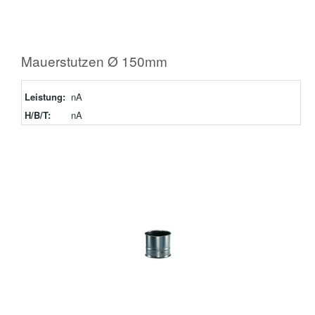
Mauerstutzen Ø 150mm
Leistung:
nA
H/B/T:
nA