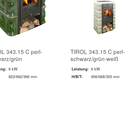
L 343.15 C perl-
TIROL 343.15 C perl-
arz/grün
schwarz/grün-weiß
ung:
6 kW
Leistung:
6 kW
823/692/366 mm
H/B/T:
956/668/355 mm