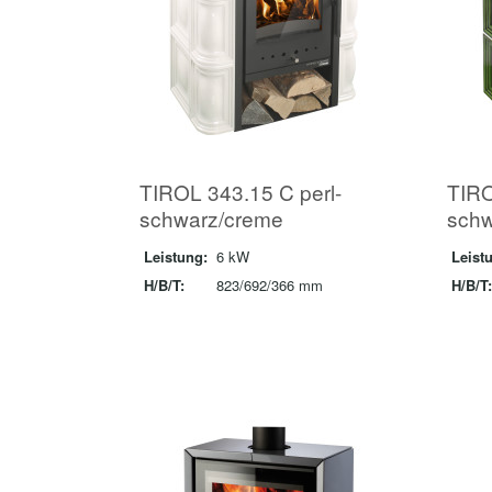
TIROL 343.15 C perl-
TIRO
schwarz/creme
schw
Leistung:
6 kW
Leist
H/B/T:
823/692/366 mm
H/B/T: