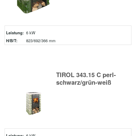
Leistung:
6 kW
H/B/T:
823/692/366 mm
TIROL 343.15 C perl-
schwarz/grün-weiß
Leistung:
6 kW