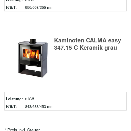
H/B/T:
956/668/355 mm
Kaminofen CALMA easy
347.15 C Keramik grau
Leistung:
8 kW
H/B/T:
843/688/453 mm
* Preis inkl. Steuer.