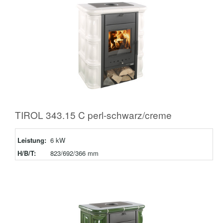
TIROL 343.15 C perl-schwarz/creme
Leistung:
6 kW
H/B/T:
823/692/366 mm