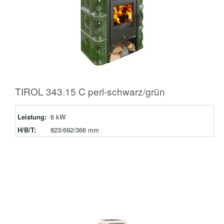
TIROL 343.15 C perl-schwarz/grün
Leistung:
6 kW
H/B/T:
823/692/366 mm