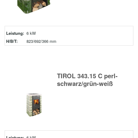
Leistung:
6 kW
H/B/T:
823/692/366 mm
TIROL 343.15 C perl-
schwarz/grün-weiß
Leistung:
6 kW