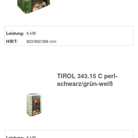
Leistung:
6 kW
H/B/T:
823/692/366 mm
TIROL 343.15 C perl-
schwarz/grün-weiß
Leistung:
6 kW