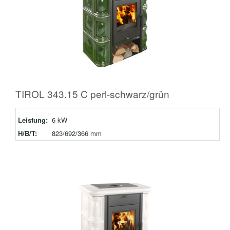
TIROL 343.15 C perl-schwarz/grün
Leistung:
6 kW
H/B/T:
823/692/366 mm