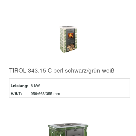
TIROL 343.15 C perl-schwarz/grün-weiß
Leistung:
6 kW
H/B/T:
956/668/355 mm