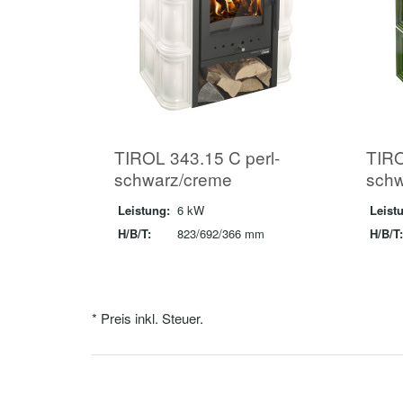
TIROL 343.15 C perl-
TIRO
schwarz/creme
schw
Leistung:
6 kW
Leist
H/B/T:
823/692/366 mm
H/B/T:
* Preis inkl. Steuer.