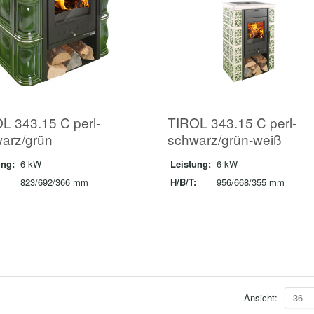
L 343.15 C perl-
TIROL 343.15 C perl-
arz/grün
schwarz/grün-weiß
ung:
6 kW
Leistung:
6 kW
823/692/366 mm
H/B/T:
956/668/355 mm
Ansicht:
36