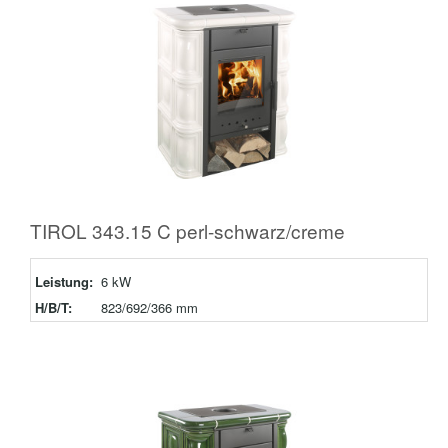
TIROL 343.15 C perl-schwarz/creme
Leistung:
6 kW
H/B/T:
823/692/366 mm