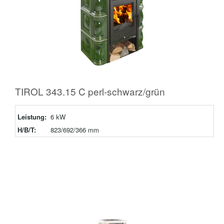
TIROL 343.15 C perl-schwarz/grün
Leistung:
6 kW
H/B/T:
823/692/366 mm