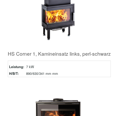
HS Corner 1, Kamineinsatz links, perl-schwarz
Leistung:
7 kW
H/B/T:
890/630/341 mm mm