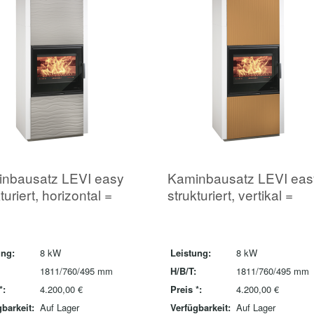
nbausatz LEVI easy
Kaminbausatz LEVI eas
turiert, horizontal =
strukturiert, vertikal =
ung:
8 kW
Leistung:
8 kW
1811/760/495 mm
H/B/T:
1811/760/495 mm
*:
4.200,00 €
Preis *:
4.200,00 €
barkeit:
Auf Lager
Verfügbarkeit:
Auf Lager