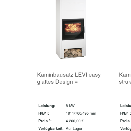
Kaminbausatz LEVI easy
Kami
glattes Design =
struk
Leistung:
8 kW
Leist
H/B/T:
1811/760/495 mm
H/B/T:
Preis *:
4.200,00 €
Preis 
Verfügbarkeit:
Auf Lager
Verfüg