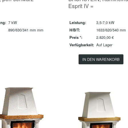
Esprit IV =
ung:
7 kW
Leistung:
3,5-7,0 kW
890/630/341 mm mm
H/B/T:
1633/620/540 mm
Preis *:
2.820,00 €
Verfügbarkeit:
Auf Lager
IN DEN WARENKORB