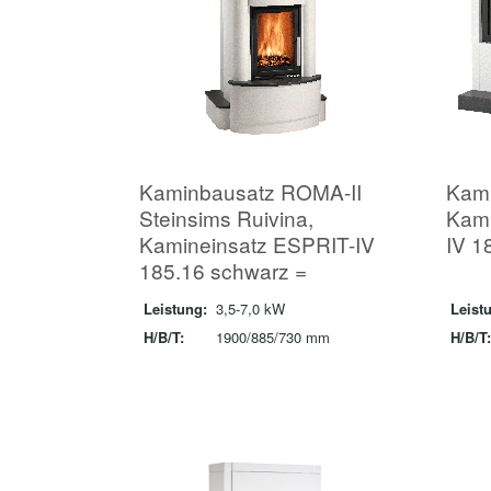
Kaminbausatz ROMA-II
Kami
Steinsims Ruivina,
Kam
Kamineinsatz ESPRIT-IV
IV 1
185.16 schwarz =
Leistung:
3,5-7,0 kW
Leist
H/B/T:
1900/885/730 mm
H/B/T: