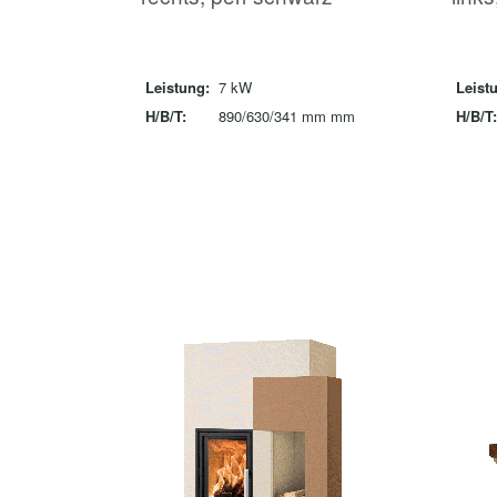
Leistung:
7 kW
Leist
H/B/T:
890/630/341 mm mm
H/B/T: