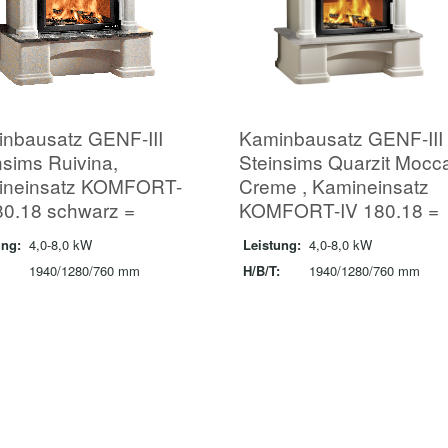
nbausatz GENF-III
Kaminbausatz GENF-III
nsims Ruivina,
Steinsims Quarzit Mocc
ineinsatz KOMFORT-
Creme , Kamineinsatz
80.18 schwarz =
KOMFORT-IV 180.18 =
ung:
4,0-8,0 kW
Leistung:
4,0-8,0 kW
1940/1280/760 mm
H/B/T:
1940/1280/760 mm