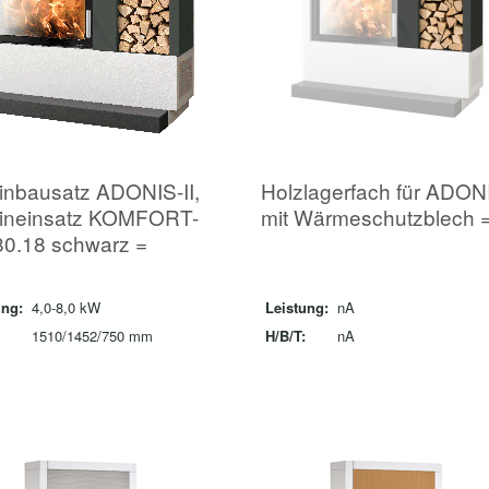
nbausatz ADONIS-II,
Holzlagerfach für ADON
ineinsatz KOMFORT-
mit Wärmeschutzblech 
80.18 schwarz =
ung:
4,0-8,0 kW
Leistung:
nA
1510/1452/750 mm
H/B/T:
nA