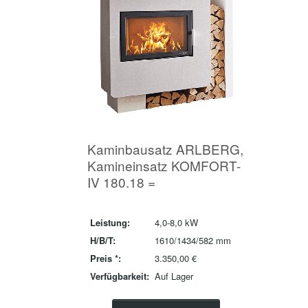
Kaminbausatz ARLBERG,
Kamineinsatz KOMFORT-
IV 180.18 =
Leistung:
4,0-8,0 kW
H/B/T:
1610/1434/582 mm
Preis *:
3.350,00 €
Verfügbarkeit:
Auf Lager