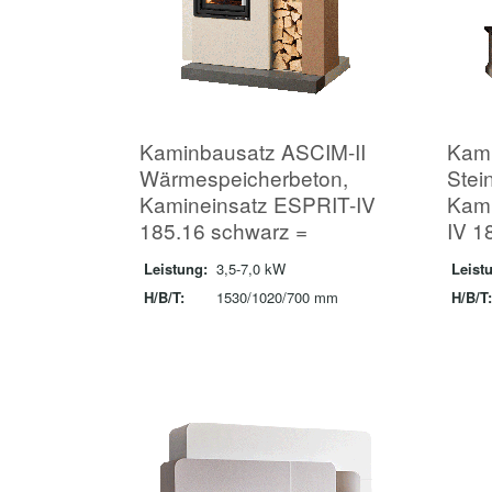
Kaminbausatz ASCIM-II
Kami
Wärmespeicherbeton,
Stei
Kamineinsatz ESPRIT-IV
Kam
185.16 schwarz =
IV 1
Leistung:
3,5-7,0 kW
Leist
H/B/T:
1530/1020/700 mm
H/B/T: