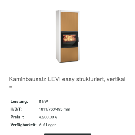
Kaminbausatz LEVI easy strukturiert, vertikal
=
Leistung:
8 kW
H/B/T:
1811/760/495 mm
Preis *:
4.200,00 €
Verfügbarkeit:
Auf Lager