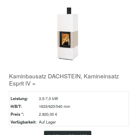
Kaminbausatz DACHSTEIN, Kamineinsatz
Esprit IV =
Leistung:
3,5-7,0 kW
H/B/T:
1633/620/540 mm
Preis *:
2.820,00 €
Verfügbarkeit:
Auf Lager