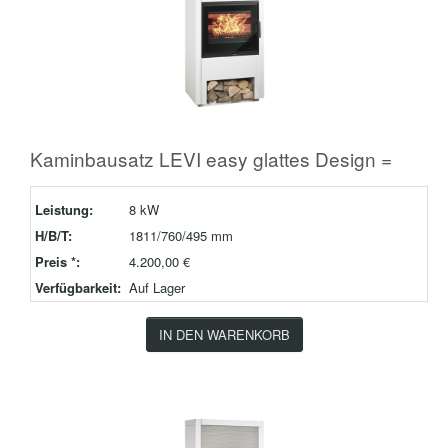
Kaminbausatz LEVI easy glattes Design =
Leistung:
8 kW
H/B/T:
1811/760/495 mm
Preis *:
4.200,00 €
Verfügbarkeit:
Auf Lager
IN DEN WARENKORB