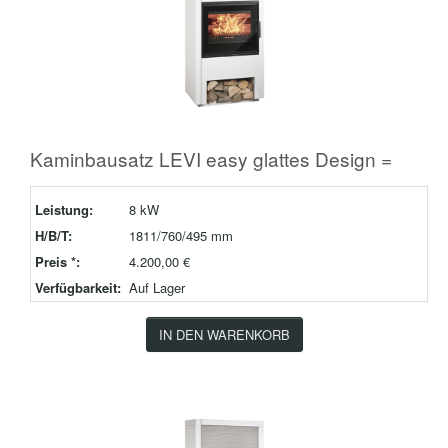
Kaminbausatz LEVI easy glattes Design =
Leistung:
8 kW
H/B/T:
1811/760/495 mm
Preis *:
4.200,00 €
Verfügbarkeit:
Auf Lager
IN DEN WARENKORB