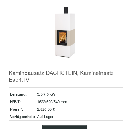
Kaminbausatz DACHSTEIN, Kamineinsatz
Esprit IV =
Leistung:
3,5-7,0 kW
H/B/T:
1633/620/540 mm
Preis *:
2.820,00 €
Verfügbarkeit:
Auf Lager