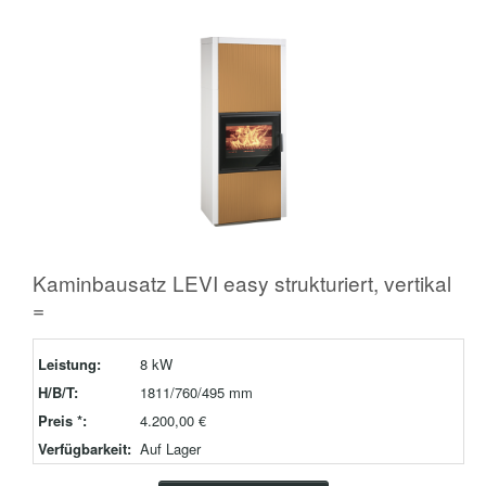
Kaminbausatz LEVI easy strukturiert, vertikal
=
Leistung:
8 kW
H/B/T:
1811/760/495 mm
Preis *:
4.200,00 €
Verfügbarkeit:
Auf Lager