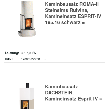
Kaminbausatz ROMA-II
Steinsims Ruivina,
Kamineinsatz ESPRIT-IV
185.16 schwarz =
Leistung:
3,5-7,0 kW
H/B/T:
1900/885/730 mm
Kaminbausatz
DACHSTEIN,
Kamineinsatz Esprit IV =