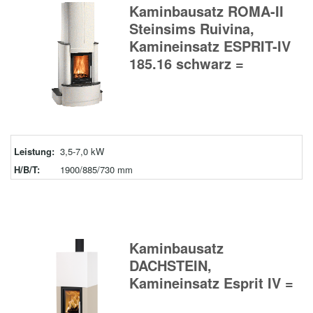
Kaminbausatz ROMA-II
Steinsims Ruivina,
Kamineinsatz ESPRIT-IV
185.16 schwarz =
Leistung:
3,5-7,0 kW
H/B/T:
1900/885/730 mm
Kaminbausatz
DACHSTEIN,
Kamineinsatz Esprit IV =