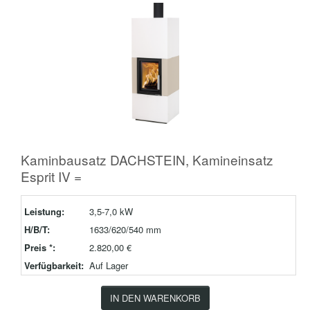
Kaminbausatz DACHSTEIN, Kamineinsatz
Esprit IV =
Leistung:
3,5-7,0 kW
H/B/T:
1633/620/540 mm
Preis *:
2.820,00 €
Verfügbarkeit:
Auf Lager
IN DEN WARENKORB