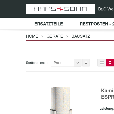
B2C We
ERSATZTEILE
RESTPOSTEN - 
HOME
>
GERÄTE
>
BAUSATZ
Sortieren nach:
Preis
Kami
ESPR
Leistung