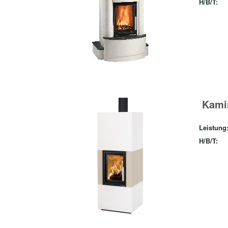
H/B/T:
Kami
Leistung
H/B/T: