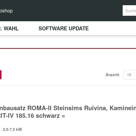
bshop
2. WAHL
SOFTWARE UPDATE
Ansicht:
15
nbausatz ROMA-II Steinsims Ruivina, Kaminei
IT-IV 185.16 schwarz =
:
3,5-7,0 kW