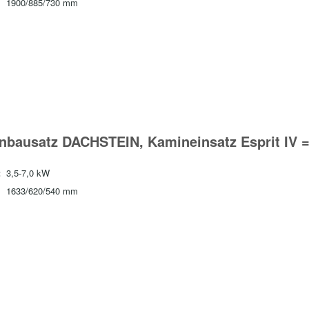
1900/885/730 mm
nbausatz DACHSTEIN, Kamineinsatz Esprit IV 
:
3,5-7,0 kW
1633/620/540 mm