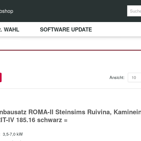
bshop
2. WAHL
SOFTWARE UPDATE
Ansicht:
10
nbausatz ROMA-II Steinsims Ruivina, Kaminei
IT-IV 185.16 schwarz =
:
3,5-7,0 kW