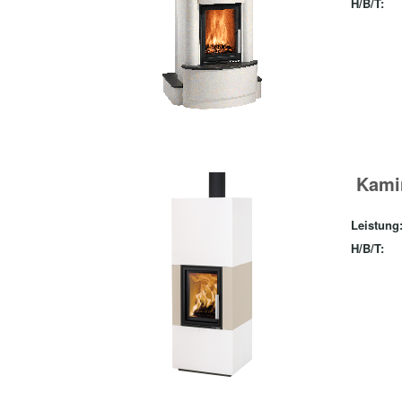
H/B/T:
Kami
Leistung
H/B/T: