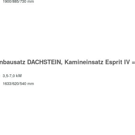
1900/885/730 mm
nbausatz DACHSTEIN, Kamineinsatz Esprit IV 
:
3,5-7,0 kW
1633/620/540 mm