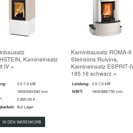
inbausatz
Kaminbausatz ROMA-II
HSTEIN, Kamineinsatz
Steinsims Ruivina,
t IV =
Kamineinsatz ESPRIT-I
185.16 schwarz =
ung:
3,5-7,0 kW
Leistung:
3,5-7,0 kW
1633/620/540 mm
H/B/T:
1900/885/730 mm
*:
2.820,00 €
barkeit:
Auf Lager
IN DEN WARENKORB