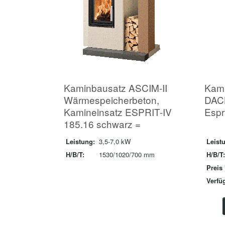
Kaminbausatz ASCIM-II
Kam
Wärmespeicherbeton,
DAC
Kamineinsatz ESPRIT-IV
Espri
185.16 schwarz =
Leistung:
3,5-7,0 kW
Leist
H/B/T:
1530/1020/700 mm
H/B/T:
Preis 
Verfüg