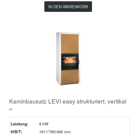
IN DEN WARENKORB
Kaminbausatz LEVI easy strukturiert, vertikal
=
Leistung:
8 kW
H/B/T:
1811/760/495 mm