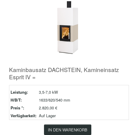
Kaminbausatz DACHSTEIN, Kamineinsatz
Esprit IV =
Leistung:
3,5-7,0 kW
H/B/T:
1633/620/540 mm
Preis *:
2.820,00 €
Verfügbarkeit:
Auf Lager
IN DEN WARENKORB