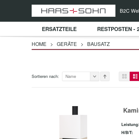
B2C We
ERSATZTEILE
RESTPOSTEN - 
HOME
>
GERÄTE
>
BAUSATZ
Sortieren nach:
Name
Kami
Leistung
H/B/T: