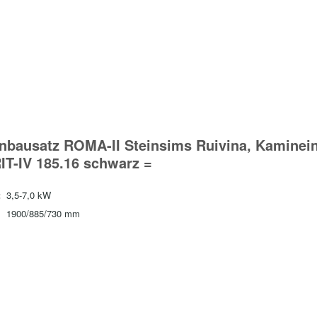
nbausatz ROMA-II Steinsims Ruivina, Kaminei
IT-IV 185.16 schwarz =
:
3,5-7,0 kW
1900/885/730 mm