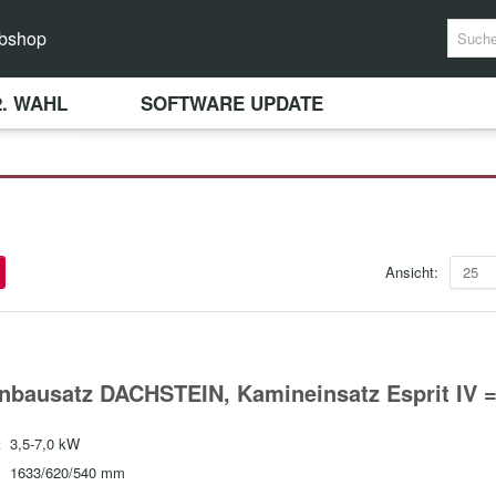
bshop
2. WAHL
SOFTWARE UPDATE
Ansicht:
25
nbausatz DACHSTEIN, Kamineinsatz Esprit IV 
:
3,5-7,0 kW
1633/620/540 mm