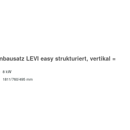
bausatz LEVI easy strukturiert, vertikal =
:
8 kW
1811/760/495 mm