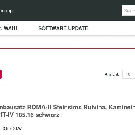
bshop
2. WAHL
SOFTWARE UPDATE
Ansicht:
10
nbausatz ROMA-II Steinsims Ruivina, Kaminei
IT-IV 185.16 schwarz =
:
3,5-7,0 kW