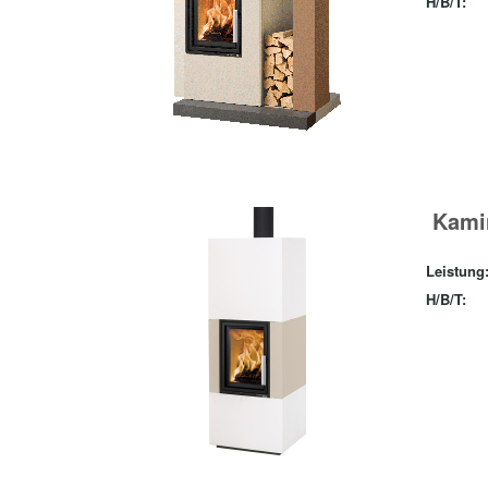
H/B/T:
Kami
Leistung
H/B/T: