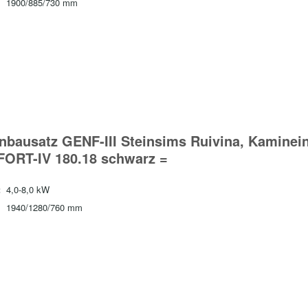
1900/885/730 mm
nbausatz GENF-III Steinsims Ruivina, Kaminei
ORT-IV 180.18 schwarz =
:
4,0-8,0 kW
1940/1280/760 mm