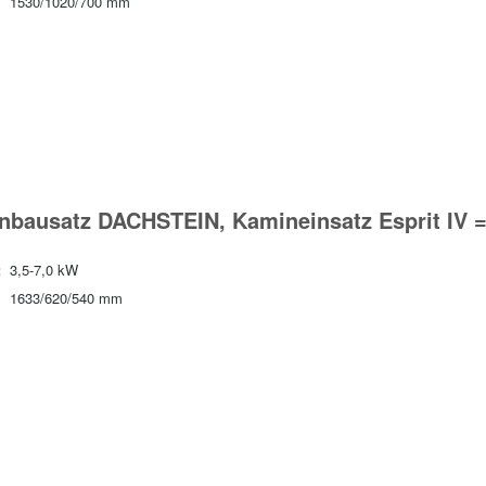
1530/1020/700 mm
nbausatz DACHSTEIN, Kamineinsatz Esprit IV 
:
3,5-7,0 kW
1633/620/540 mm