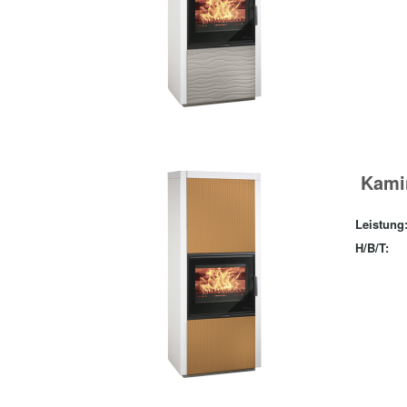
Kamin
Leistung
H/B/T: