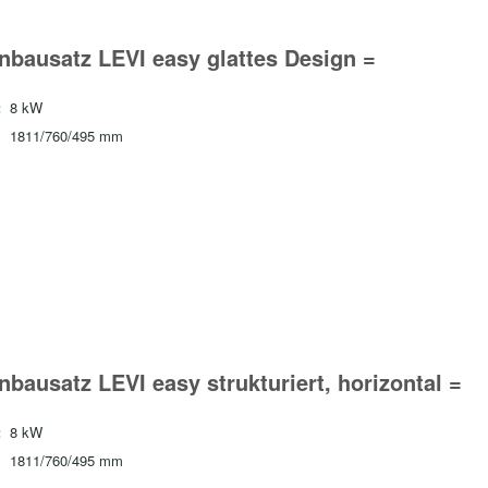
bausatz LEVI easy glattes Design =
:
8 kW
1811/760/495 mm
bausatz LEVI easy strukturiert, horizontal =
:
8 kW
1811/760/495 mm