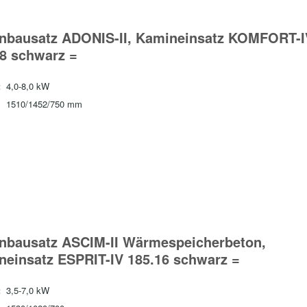
nbausatz ADONIS-II, Kamineinsatz KOMFORT-I
18 schwarz =
:
4,0-8,0 kW
1510/1452/750 mm
nbausatz ASCIM-II Wärmespeicherbeton,
neinsatz ESPRIT-IV 185.16 schwarz =
:
3,5-7,0 kW