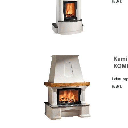
H/B/T:
Kami
KOMF
Leistung
H/B/T: