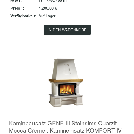
H/B/T:
1811/760/495 mm
Preis *:
4.200,00 €
Verfügbarkeit:
Auf Lager
IN DEN WARENKORB
Kaminbausatz GENF-III Steinsims Quarzit
Mocca Creme , Kamineinsatz KOMFORT-IV