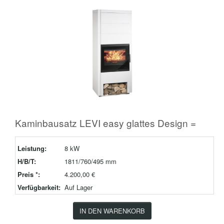
Kaminbausatz LEVI easy glattes Design =
Leistung:
8 kW
H/B/T:
1811/760/495 mm
Preis *:
4.200,00 €
Verfügbarkeit:
Auf Lager
IN DEN WARENKORB