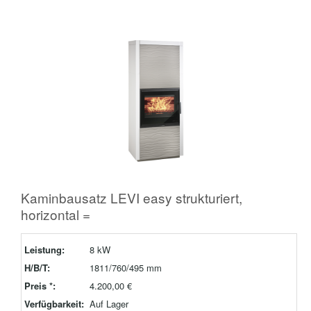
Kaminbausatz LEVI easy strukturiert,
horizontal =
Leistung:
8 kW
H/B/T:
1811/760/495 mm
Preis *:
4.200,00 €
Verfügbarkeit:
Auf Lager