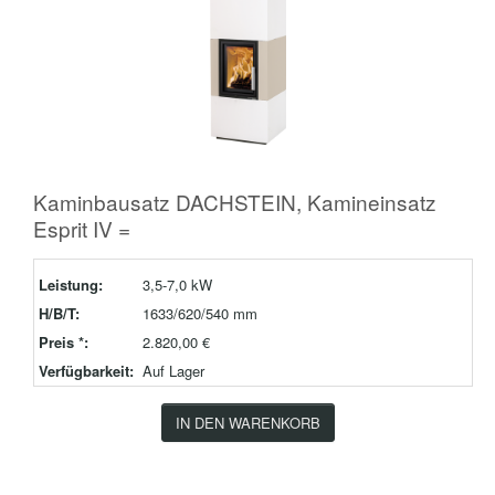
Kaminbausatz DACHSTEIN, Kamineinsatz
Esprit IV =
Leistung:
3,5-7,0 kW
H/B/T:
1633/620/540 mm
Preis *:
2.820,00 €
Verfügbarkeit:
Auf Lager
IN DEN WARENKORB