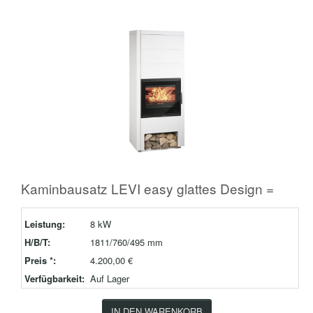
Kaminbausatz LEVI easy glattes Design =
Leistung:
8 kW
H/B/T:
1811/760/495 mm
Preis *:
4.200,00 €
Verfügbarkeit:
Auf Lager
IN DEN WARENKORB