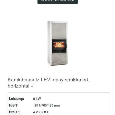
Kaminbausatz LEVI easy strukturiert,
horizontal =
Leistung:
8 kW
H/B/T:
1811/760/495 mm
Preis *:
4.200,00 €