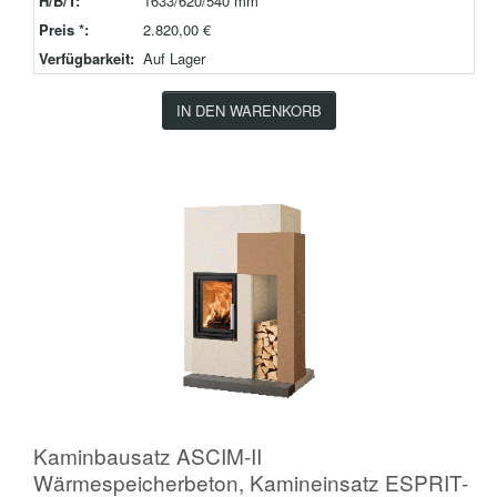
H/B/T:
1633/620/540 mm
Preis *:
2.820,00 €
Verfügbarkeit:
Auf Lager
IN DEN WARENKORB
Kaminbausatz ASCIM-II
Wärmespeicherbeton, Kamineinsatz ESPRIT-