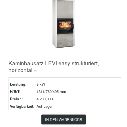
Kaminbausatz LEVI easy strukturiert,
horizontal =
Leistung:
8 kW
H/B/T:
1811/760/495 mm
Preis *:
4.200,00 €
Verfügbarkeit:
Auf Lager
IN DEN WARENKORB