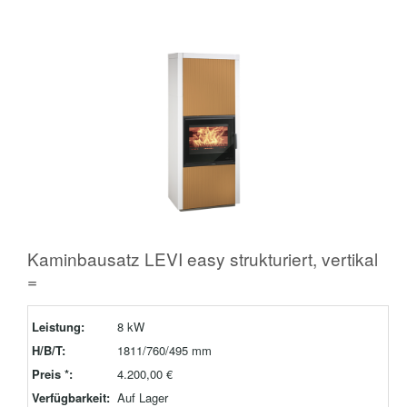
Kaminbausatz LEVI easy strukturiert, vertikal
=
Leistung:
8 kW
H/B/T:
1811/760/495 mm
Preis *:
4.200,00 €
Verfügbarkeit:
Auf Lager