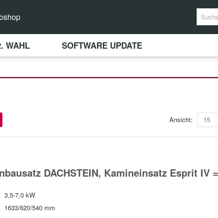
bshop
2. WAHL
SOFTWARE UPDATE
Ansicht:
15
nbausatz DACHSTEIN, Kamineinsatz Esprit IV 
:
3,5-7,0 kW
1633/620/540 mm