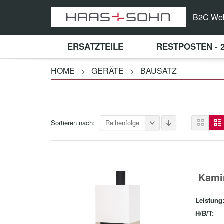
B2C We
ERSATZTEILE
RESTPOSTEN - 
HOME
>
GERÄTE
>
BAUSATZ
Sortieren nach:
Reihenfolge
Kami
Leistung
H/B/T: