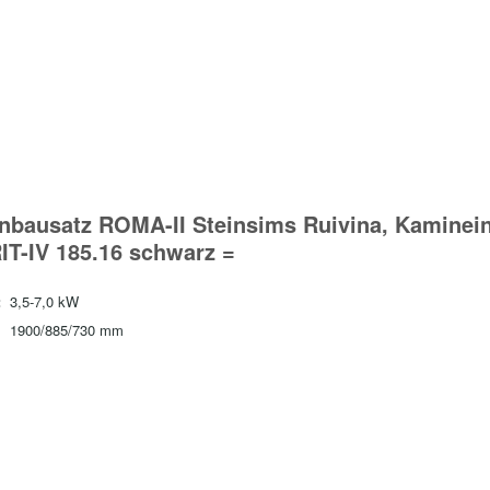
nbausatz ROMA-II Steinsims Ruivina, Kaminei
IT-IV 185.16 schwarz =
:
3,5-7,0 kW
1900/885/730 mm